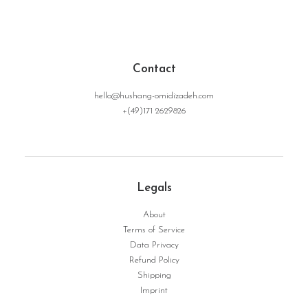
Contact
Cart
Contact
hello@hushang-omidizadeh.com
+(49)171 2629826
Legals
About
Terms of Service
Data Privacy
Refund Policy
Shipping
Imprint