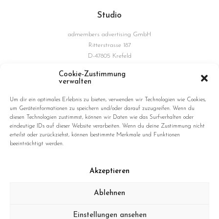
Studio
admembers advertising GmbH
Ritterstrasse 187
D-47805 Krefeld
Germany
Cookie-Zustimmung
verwalten
Connections
Um dir ein optimales Erlebnis zu bieten, verwenden wir Technologien wie Cookies,
um Geräteinformationen zu speichern und/oder darauf zuzugreifen. Wenn du
diesen Technologien zustimmst, können wir Daten wie das Surfverhalten oder
eindeutige IDs auf dieser Website verarbeiten. Wenn du deine Zustimmung nicht
erteilst oder zurückziehst, können bestimmte Merkmale und Funktionen
beeinträchtigt werden.
Akzeptieren
© 2026 hushang omidizadeh. All rights reserved
Ablehnen
Einstellungen ansehen