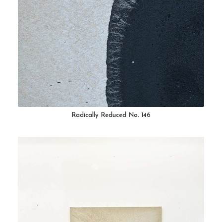
Digital
About
Workshops
Publications
Contact
Radically Reduced No. 146
Cart