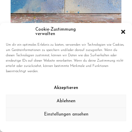
Cookie-Zustimmung
From The Edge Of The Earth | Serie Structure No. 94
verwalten
Um dir ein optimales Erlebnis zu bieten, verwenden wir Technologien wie Cookies,
um Geräteinformationen zu speichern und/oder darauf zuzugreifen. Wenn du
diesen Technologien zustimmst, können wir Daten wie das Surfverhalten oder
eindeutige IDs auf dieser Website verarbeiten. Wenn du deine Zustimmung nicht
erteilst oder zurückziehst, können bestimmte Merkmale und Funktionen
beeinträchtigt werden.
Akzeptieren
Ablehnen
Einstellungen ansehen
Data Privacy