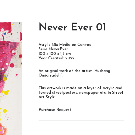
Never Ever 01
Acrylic Mix Media on Canvas
Serie NeverEver
100 x 100 x 1,5 cm
Year Created: 2022
An original work of the artist „Hushang
Omidizadeh“.
This artwork is made on a layer of acrylic and
torned streetposters, newspaper etc. in Street
Art Style.
Purchase Request