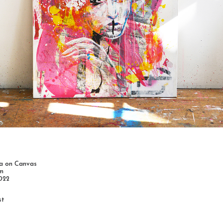
ia on Canvas
cm
022
st