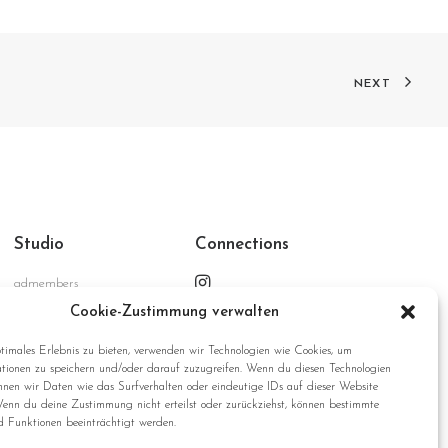
NEXT
Studio
Connections
admembers
advertising GmbH
Cookie-Zustimmung verwalten
Ritterstrasse 187
D-47805 Krefeld
timales Erlebnis zu bieten, verwenden wir Technologien wie Cookies, um
tionen zu speichern und/oder darauf zuzugreifen. Wenn du diesen Technologien
Germany
nnen wir Daten wie das Surfverhalten oder eindeutige IDs auf dieser Website
Wenn du deine Zustimmung nicht erteilst oder zurückziehst, können bestimmte
 Funktionen beeinträchtigt werden.