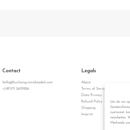
Contact
Legals
hello@hushang-omidizadeh.com
About
+(49)171 2629826
Terms of Service
Data Privacy
Refund Policy
Um dir ein op
Geräteinforma
Shipping
zustimmst, kö
Imprint
verarbeiten. 
Merkmale und