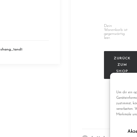
Dein
Warenkorb ist
gegenwärtig
leer.
ushang_1and1
ZURÜCK
ZUM
SHOP
Um dir ein op
Geräteinforma
zustimmst, kö
verarbeiten. 
Merkmale und
Akze