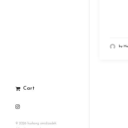
by H
Cart
© 2026 hushang omidizadeh.