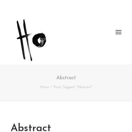
Abstract
Works
Home
Posts Tagged "Abstract"
About
Workshops
Publications
Abstract