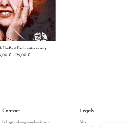
IsTheBestFashionAccessory
FÜHRUNG WÄHLEN
9,00
€
–
179,00
€
Contact
Legals
hello@hushang-omidizadeh.com
About