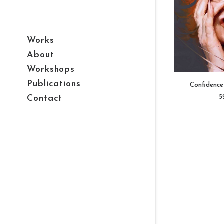
Works
About
Workshops
Dieses
Produkt
Publications
Confidence
weist
AUS
mehrere
Contact
5
Varianten
auf.
Die
Optionen
können
auf
der
Produktseite
gewählt
werden