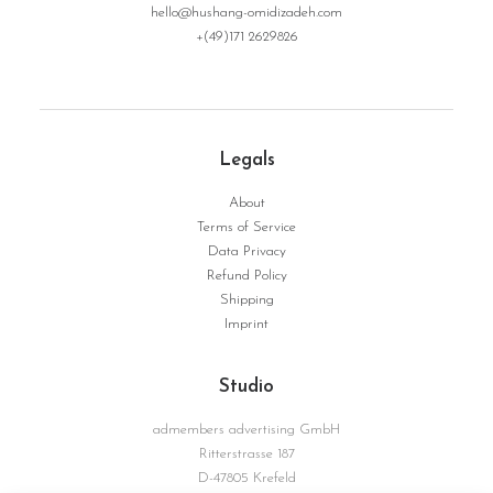
hello@hushang-omidizadeh.com
+(49)171 2629826
Legals
About
Terms of Service
Data Privacy
Refund Policy
Shipping
Imprint
Studio
admembers advertising GmbH
Ritterstrasse 187
D-47805 Krefeld