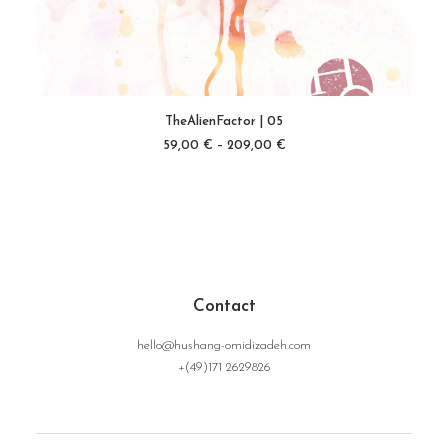
Dieses
Produkt
TheAlienFactor | 05
weist
AUSFÜHRUNG WÄHLEN
mehrere
59,00
€
–
209,00
€
Varianten
auf.
Die
Optionen
können
auf
der
Produktseite
gewählt
werden
Contact
hello@hushang-omidizadeh.com
+(49)171 2629826