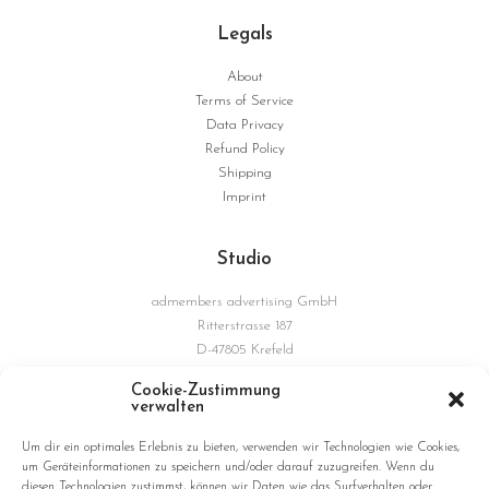
Legals
About
Terms of Service
Data Privacy
Refund Policy
Shipping
Imprint
Studio
admembers advertising GmbH
Ritterstrasse 187
D-47805 Krefeld
Germany
Cookie-Zustimmung
verwalten
Connections
Um dir ein optimales Erlebnis zu bieten, verwenden wir Technologien wie Cookies,
um Geräteinformationen zu speichern und/oder darauf zuzugreifen. Wenn du
diesen Technologien zustimmst, können wir Daten wie das Surfverhalten oder