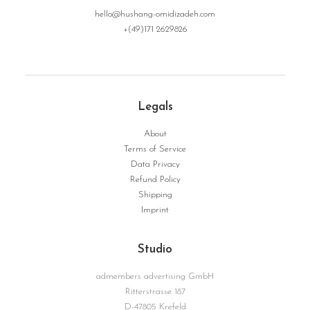
hello@hushang-omidizadeh.com
+(49)171 2629826
Legals
About
Terms of Service
Data Privacy
Refund Policy
Shipping
Imprint
Studio
admembers advertising GmbH
Ritterstrasse 187
D-47805 Krefeld