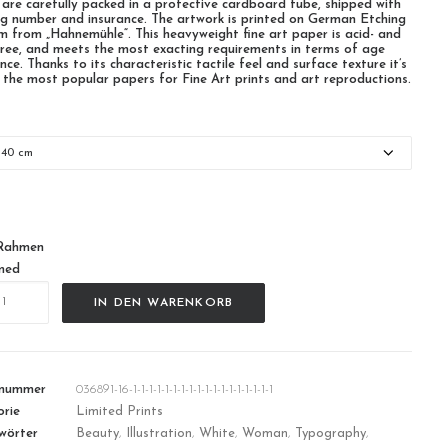
 are carefully packed in a protective cardboard tube, shipped with
ng number and insurance. The artwork is printed on German Etching
m from „Hahnemühle“. This heavyweight fine art paper is acid- and
-free, and meets the most exacting requirements in terms of age
nce. Thanks to its characteristic tactile feel and surface texture it’s
 the most popular papers for Fine Art prints and art reproductions.
n
Rahmen
med
e|
IN DEN WARENKORB
lnummer
036891-16-1-1-1-1-1-1-1-1-1-1-1-1-1-1-1-1-1-1
rie
Limited Prints
wörter
Beauty
,
Illustration
,
White
,
Woman
,
Typography
,