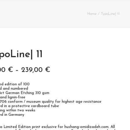
Home
TypoLine| 11
poLine| 11
00
€
–
239,00
€
ted edition of 100
ed and numbered
 Art German Etching 310 gsm
 and lignin-free
9706 conform / museum quality for highest age resistance
ed in a protective cardboard tube
ping within two weeks
ted in Germany
s a Limited Edition print exclusive for hushang-omidizadeh.com. All