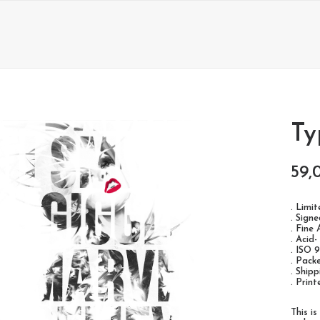
Ty
59,
. Limi
. Sign
. Fine
. Acid-
. ISO 
. Pack
. Ship
. Prin
This i