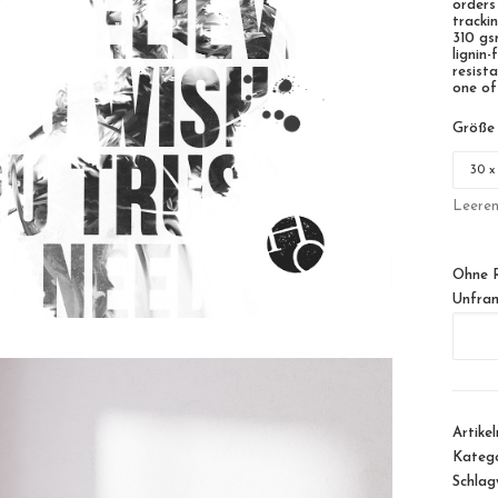
orders
tracki
310 gs
lignin
resista
one of
Größe
Leere
Ohne 
Unfra
TypoLin
11
Menge
Artike
Katego
Schlag