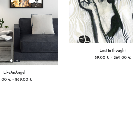
Dieses
Produkt
LostInThought
weist
AUSFÜHRUNG WÄHL
mehrere
59,00
€
–
269,00
€
Varianten
auf.
Die
Optionen
LikeAnAngel
können
FÜHRUNG WÄHLEN
auf
9,00
€
–
269,00
€
der
Produktseite
gewählt
werden