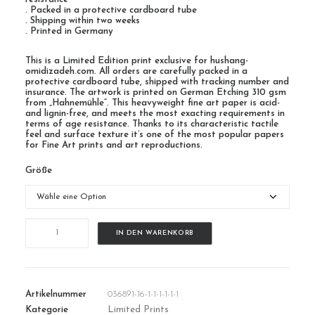
. Packed in a protective cardboard tube
. Shipping within two weeks
. Printed in Germany
This is a Limited Edition print exclusive for hushang-
omidizadeh.com. All orders are carefully packed in a
protective cardboard tube, shipped with tracking number and
insurance. The artwork is printed on German Etching 310 gsm
from „Hahnemühle“. This heavyweight fine art paper is acid-
and lignin-free, and meets the most exacting requirements in
terms of age resistance. Thanks to its characteristic tactile
feel and surface texture it’s one of the most popular papers
for Fine Art prints and art reproductions.
Größe
PlayingCard
IN DEN WARENKORB
Menge
Artikelnummer
036891-16-1-1-1-1-1-1
Kategorie
Limited Prints