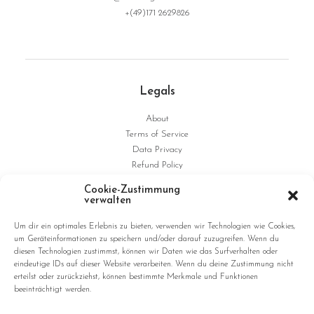
+(49)171 2629826
Legals
About
Terms of Service
Data Privacy
Refund Policy
Shipping
Cookie-Zustimmung
Imprint
verwalten
Um dir ein optimales Erlebnis zu bieten, verwenden wir Technologien wie Cookies,
Studio
um Geräteinformationen zu speichern und/oder darauf zuzugreifen. Wenn du
diesen Technologien zustimmst, können wir Daten wie das Surfverhalten oder
admembers advertising GmbH
eindeutige IDs auf dieser Website verarbeiten. Wenn du deine Zustimmung nicht
erteilst oder zurückziehst, können bestimmte Merkmale und Funktionen
Ritterstrasse 187
beeinträchtigt werden.
D-47805 Krefeld
Germany