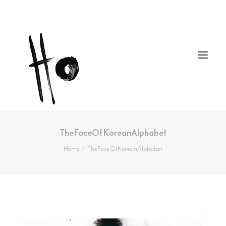
TheFaceOfKoreanAlphabet
Works
Home
TheFaceOfKoreanAlphabet
About
Workshops
Publications