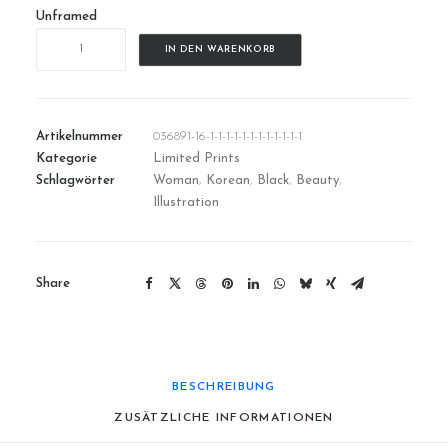
Unframed
TheFaceOfKoreanAlphabet
IN DEN WARENKORB
Menge
Artikelnummer
036891-16-1-1-1-1-1-1-1-1-1-1-1-1
Kategorie
Limited Prints
Schlagwörter
Woman
,
Korean
,
Black
,
Beauty
,
Illustration
Share
BESCHREIBUNG
ZUSÄTZLICHE INFORMATIONEN