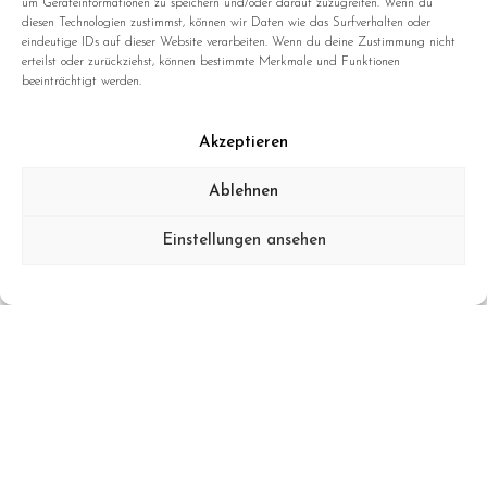
um Geräteinformationen zu speichern und/oder darauf zuzugreifen. Wenn du
diesen Technologien zustimmst, können wir Daten wie das Surfverhalten oder
eindeutige IDs auf dieser Website verarbeiten. Wenn du deine Zustimmung nicht
erteilst oder zurückziehst, können bestimmte Merkmale und Funktionen
beeinträchtigt werden.
Contact
Akzeptieren
hello@hushang-omidizadeh.com
Ablehnen
+(49)171 2629826
Einstellungen ansehen
Data Privacy
Legals
About
Terms of Service
Data Privacy
Refund Policy
Shipping
Imprint