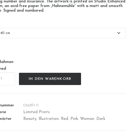
ng number and insurance. The artwork is printed on Studio Enhanced
m, an acid-free paper from „Hahnemühle“ with a matt and smooth
e. Signed and numbered.
n
Rahmen
med
eam
IN DEN WARENKORB
lnummer
036891-11
rie
Limited Prints
wörter
Beauty
,
Illustration
,
Red
,
Pink
,
Woman
,
Dark