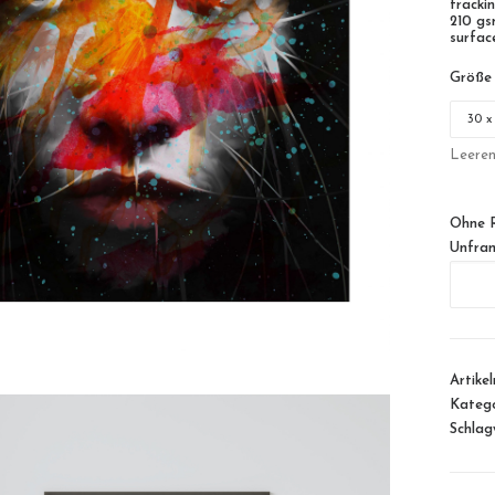
tracki
210 gs
surfac
Größe
Leere
Ohne 
Unfra
HerDr
Menge
Artike
Katego
Schlag