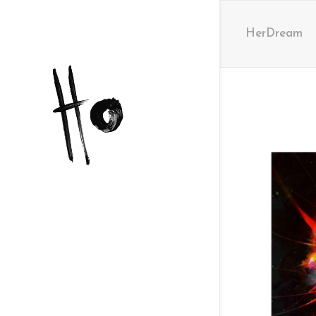
HerDream