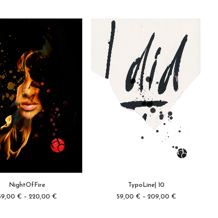
Di
Pr
wei
Dieses
me
Produkt
Va
NightOfFire
TypoLine| 10
weist
auf
SFÜHRUNG WÄHLEN
AUSFÜHRUNG WÄHLEN
mehrere
Di
59,00
€
–
220,00
€
59,00
€
–
209,00
€
Varianten
Op
auf.
kö
Die
au