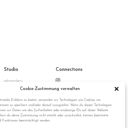
Optionen
de
können
Pro
auf
ge
der
we
te
Produktseite
gewählt
werden
Studio
Connections
admembers
advertising GmbH
Cookie-Zustimmung verwalten
Ritterstrasse 187
D-47805 Krefeld
timales Erlebnis zu bieten, verwenden wir Technologien wie Cookies, um
tionen zu speichern und/oder darauf zuzugreifen. Wenn du diesen Technologien
Germany
nnen wir Daten wie das Surfverhalten oder eindeutige IDs auf dieser Website
Wenn du deine Zustimmung nicht erteilst oder zurückziehst, können bestimmte
 Funktionen beeinträchtigt werden.