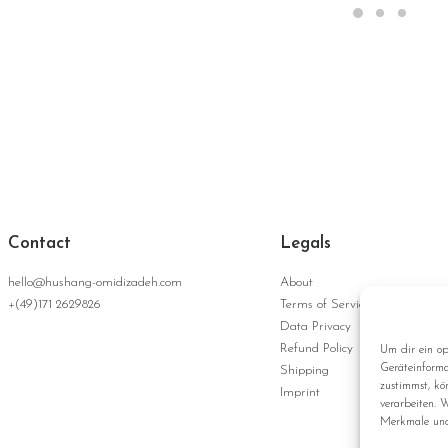
Optionen
auf
können
der
auf
Produktseite
der
gewählt
Produktsei
werden
gewählt
werden
Contact
Legals
hello@hushang-omidizadeh.com
About
+(49)171 2629826
Terms of Service
Data Privacy
Refund Policy
Um dir ein op
Geräteinforma
Shipping
zustimmst, kö
Imprint
verarbeiten. 
Merkmale und