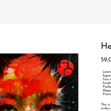
H
59,
. Limi
. Sign
. Fine 
. Stud
. Pack
. Ship
. Prin
This i
orders