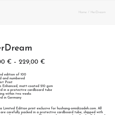
Home
HerDream
erDream
00
€
–
229,00
€
ted edition of 100
ed and numbered
Art Print
io Enhanced, matt-coated 210 gsm
ed in a protective cardboard tube
ping within two weeks
ted in Germany
s a Limited Edition print exclusive for hushang-omidizadeh.com. All
 are carefully packed in a protective cardboard tube, shipped with