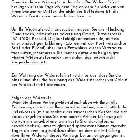
Gründen diesen Vertrag zu widerrufen. Die Widerrufsfrist
Contact
beträgt vierzehn Tage ab dem Tag an dem Sie oder ein von
Ihnen benannter Dritter, der nicht der Beförderer ist, die
Waren in Besitz genommen haben bzw. hat.
Cart
Um Ihr Widerrufsrecht auszuüben, müssen Sie uns (Hushang
Omidizadeh, admembers advertising GmbH, Ritterstrasse
187, 47805 Krefeld, DE, kontakt@admembers.de) mittels
einer eindeutigen Erklärung (z.B. ein mit der Post versandter
Brief oder E-Mail) über Ihren Entschluss, diesen Vertrag zu
widerrufen, informieren. Sie können dafür das beigefügte
Muster-Widerrufsformular verwenden, das jedoch nicht
vorgeschrieben ist.
Zur Wahrung der Widerrufsfrist reicht es aus, dass Sie die
Mitteilung über die Ausübung des Widerrufsrechts vor Ablauf
der Widerrufsfrist absenden.
Folgen des Widerrufs
Wenn Sie diesen Vertrag widerrufen, haben wir Ihnen alle
Zahlungen, die wir von Ihnen erhalten haben, einschließlich der
Lieferkosten (mit Ausnahme der zusätzlichen Kosten, die sich
daraus ergeben, dass Sie eine andere Art der Lieferung als
die von uns angebotene, günstigste Standardlieferung
gewählt haben), unverzüglich und spätestens binnen vierzehn
Tagen ab dem Tag zurückzuzahlen, an dem die Mitteilung
über Ihren Widerruf dieses Vertrags bei uns eingegangen ist.