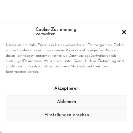
Cookie-Zustimmung
From The Edge Of The Earth | Serie Structure No. 94
verwalten
Um dir ein optimales Erlebnis zu bieten, verwenden wir Technologien wie Cookies,
um Geräteinformationen zu speichern und/oder darauf zuzugreifen. Wenn du
diesen Technologien zustimmst, können wir Daten wie das Surfverhalten oder
eindeutige IDs auf dieser Website verarbeiten. Wenn du deine Zustimmung nicht
erteilst oder zurückziehst, können bestimmte Merkmale und Funktionen
beeinträchtigt werden.
Akzeptieren
Ablehnen
Einstellungen ansehen
Data Privacy