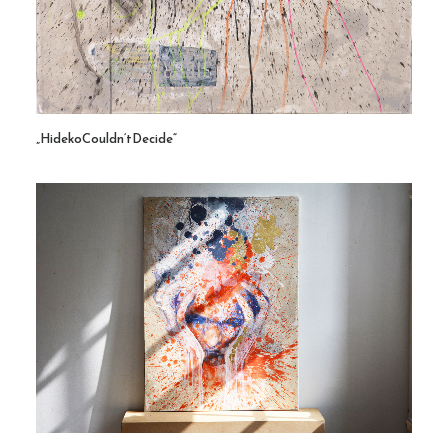
„HidekoCouldn‘tDecide“