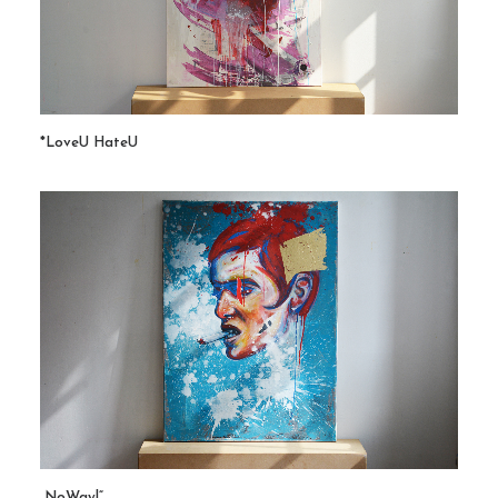
*LoveU HateU
„NoWay!“