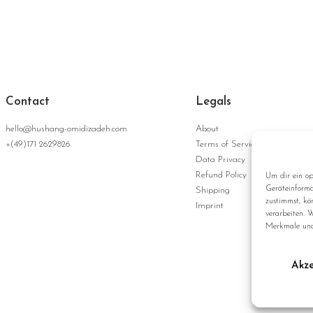
Contact
Legals
hello@hushang-omidizadeh.com
About
+(49)171 2629826
Terms of Service
Data Privacy
Refund Policy
Um dir ein op
Geräteinforma
Shipping
zustimmst, kö
Imprint
verarbeiten. 
Merkmale und
Akze