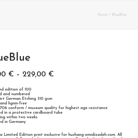
Home
BlueBlue
ueBlue
00
€
–
229,00
€
ted edition of 100
ed and numbered
 Art German Etching 310 gsm
 and lignin-free
9706 conform / museum quality for highest age resistance
ed in a protective cardboard tube
ping within two weeks
ted in Germany
s a Limited Edition print exclusive for hushang-omidizadeh.com. All