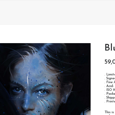
Bl
59,
. Limi
. Sign
. Fine
. Acid-
. ISO 
. Pack
. Ship
. Prin
This i