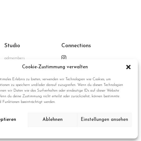
Studio
Connections
admembers
advertising GmbH
Cookie-Zustimmung verwalten
Ritterstrasse 187
D-47805 Krefeld
timales Erlebnis zu bieten, verwenden wir Technologien wie Cookies, um
tionen zu speichern und/oder darauf zuzugreifen. Wenn du diesen Technologien
Germany
nnen wir Daten wie das Surfverhalten oder eindeutige IDs auf dieser Website
Wenn du deine Zustimmung nicht erteilst oder zurückziehst, können bestimmte
 Funktionen beeinträchtigt werden.
ptieren
Ablehnen
Einstellungen ansehen
Data Privacy