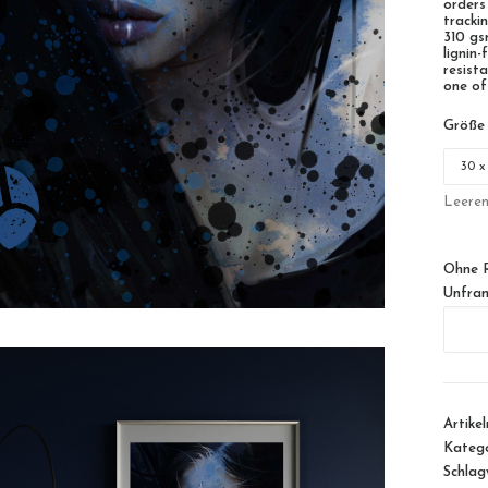
orders
tracki
310 gs
lignin
resista
one of
Größe
Leere
Ohne 
Unfra
BlueBlu
Menge
Artike
Katego
Schlag