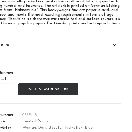
 are carefully packed in a protective cardboard tube, shipped with
ng number and insurance. The artwork is printed on German Etching
m from „Hahnemühle“. This heavyweight fine art paper is acid- and
-free, and meets the most exacting requirements in terms of age
nce. Thanks to its characteristic tactile feel and surface texture it’s
 the most popular papers for Fine Art prints and art reproductions.
n
Rahmen
med
e
IN DEN WARENKORB
lnummer
036891-3
rie
Limited Prints
wörter
Woman
,
Dark
,
Beauty
,
Illustration
,
Blue