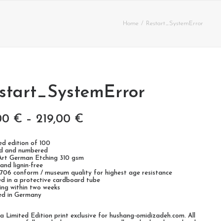
Home
Restart_SystemError
start_SystemError
00
€
–
219,00
€
ted edition of 100
ed and numbered
 Art German Etching 310 gsm
 and lignin-free
9706 conform / museum quality for highest age resistance
ed in a protective cardboard tube
ping within two weeks
ted in Germany
s a Limited Edition print exclusive for hushang-omidizadeh.com. All