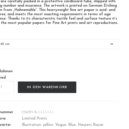
 are carefully packed in a protective cardboard tube, shipped with
ng number and insurance. The artwork is printed on German Etching
m from „Hahnemühle“. This heavyweight fine art paper is acid- and
-free, and meets the most exacting requirements in terms of age
nce. Thanks to its characteristic tactile feel and surface texture it’s
 the most popular papers for Fine Art prints and art reproductions.
n
Rahmen
med
t_SystemError
IN DEN WARENKORB
lnummer
036891-16-1-1-1-1-1-1-1
rie
Limited Prints
wörter
Illustration
,
yellow
,
Vogue
,
Blue
,
Harpers Bazar