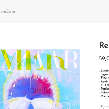
temError
Re
59,
. Limi
. Sign
. Fine
. Acid-
. ISO 
. Pack
. Ship
. Prin
This i