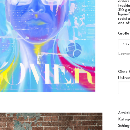
orders
tracki
310 gs
lignin
resista
one of
Größe
Leere
Ohne 
Unfra
Restar
Menge
Artike
Katego
Schlag