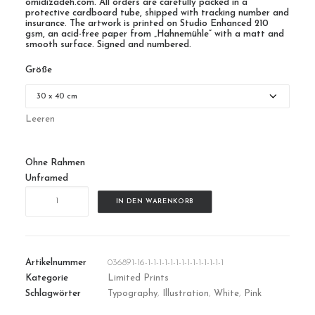
omidizadeh.com. All orders are carefully packed in a
protective cardboard tube, shipped with tracking number and
insurance. The artwork is printed on Studio Enhanced 210
gsm, an acid-free paper from „Hahnemühle“ with a matt and
smooth surface. Signed and numbered.
Größe
Leeren
Ohne Rahmen
Unframed
WhereverYouGo
IN DEN WARENKORB
|
01
Menge
Artikelnummer
036891-16-1-1-1-1-1-1-1-1-1-1-1-1-1-1
Kategorie
Limited Prints
Schlagwörter
Typography
,
Illustration
,
White
,
Pink