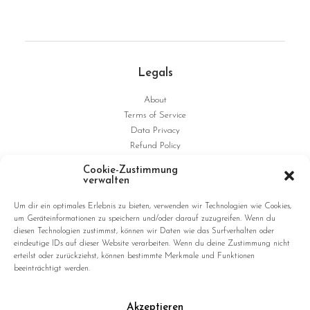
Legals
About
Terms of Service
Data Privacy
Refund Policy
Shipping
Cookie-Zustimmung
Imprint
verwalten
Um dir ein optimales Erlebnis zu bieten, verwenden wir Technologien wie Cookies,
Studio
um Geräteinformationen zu speichern und/oder darauf zuzugreifen. Wenn du
diesen Technologien zustimmst, können wir Daten wie das Surfverhalten oder
admembers advertising GmbH
eindeutige IDs auf dieser Website verarbeiten. Wenn du deine Zustimmung nicht
erteilst oder zurückziehst, können bestimmte Merkmale und Funktionen
Ritterstrasse 187
beeinträchtigt werden.
D-47805 Krefeld
Germany
Akzeptieren