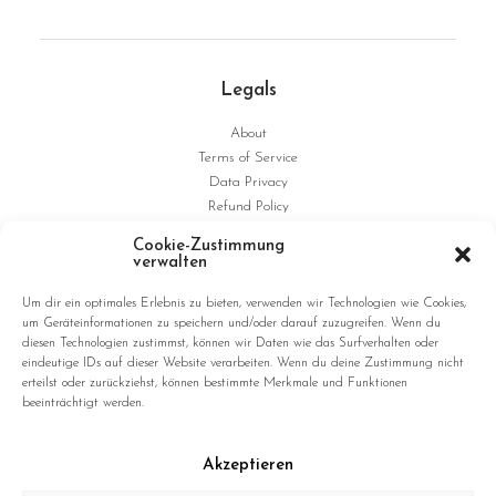
Legals
About
Terms of Service
Data Privacy
Refund Policy
Shipping
Cookie-Zustimmung
Imprint
verwalten
Um dir ein optimales Erlebnis zu bieten, verwenden wir Technologien wie Cookies,
Studio
um Geräteinformationen zu speichern und/oder darauf zuzugreifen. Wenn du
diesen Technologien zustimmst, können wir Daten wie das Surfverhalten oder
admembers advertising GmbH
eindeutige IDs auf dieser Website verarbeiten. Wenn du deine Zustimmung nicht
erteilst oder zurückziehst, können bestimmte Merkmale und Funktionen
Ritterstrasse 187
beeinträchtigt werden.
D-47805 Krefeld
Germany
Akzeptieren