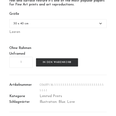
feel and surface texture it’s one of the most popular papers
for Fine Art prints and art reproductions.
Größe
Leeren
Ohne Rahmen
Unframed
LoveInBlue
IN DEN WARENKORB
Menge
Artikelnummer
036891-16-1-1-1-1-1-1-1-1-1-1-1-1-1-1-1-1-1-1-1-1-1-1-1-1-
1-1-1-1
Kategorie
Limited Prints
Schlagwörter
Illustration
,
Blue
,
Love